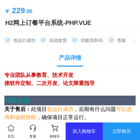
229
￥
.00
H2网上订餐平台系统-PHP.VUE
包运行成功
自动发货
功能无BUG
答疑
产品详情
专业团队从事教育、技术开发
接软件定制、二次开发、论文降重指导
买前必读
关于售后：
此项目
包运行成功
，后期有什么问题
可以咨
询和远程协助
，确保项目正常运行。
提供源码、开题报告、论文、答辩PPT、环境搭建部署
加入购物车
立即购买
教程、软件配套、答疑
首页
客服
购物车