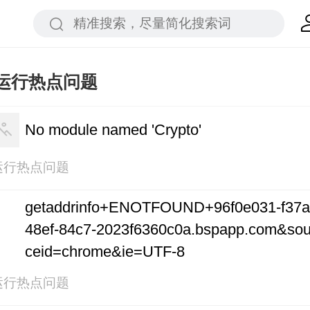
运行热点问题
No module named 'Crypto'
运行热点问题
getaddrinfo+ENOTFOUND+96f0e031-f37a
48ef-84c7-2023f6360c0a.bspapp.com&sou
ceid=chrome&ie=UTF-8
运行热点问题