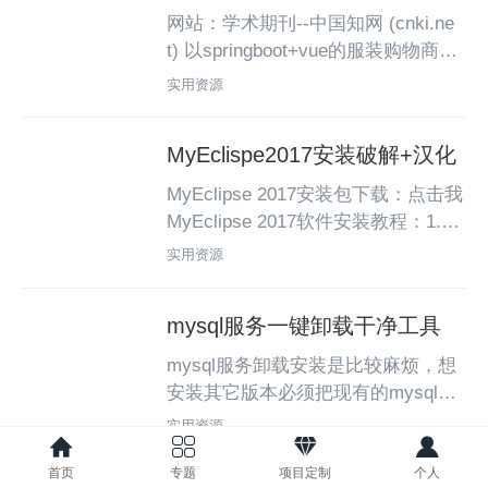
网站：学术期刊--中国知网 (cnki.ne
t) 以springboot+vue的服装购物商城
为例1、技术相关文献，搜索技术关
实用资源
键字springboot、vue、前后分离、s
sm2、上面找出的文献，打开这个文
MyEclispe2017安装破解+汉化
章，下面对应的有这篇文章的参考文
献，可以一样的复制3、功能相关文
MyEclipse 2017安装包下载：点击我
献，搜索功能关键字购物、商城、电
MyEclipse 2017软件安装教程：1.打
商（1 和2组合搜索）4、搜索限制
开下载的MyEclipse软件安装包，鼠
实用资源
词，服装商城5、搜索系统类型，网
标右击压缩包选择【解压到当前文件
站、小程序（1 和2、3分...
夹】。2.等待压缩包解压完成。3.打
mysql服务一键卸载干净工具
开解压的【MyEclipse 2017】文件
夹。4.打开【JDK安装包】文件夹。
mysql服务卸载安装是比较麻烦，想
5.这里如果你的电脑是32位操作系
安装其它版本必须把现有的mysql服
统，就选择【jdk-8u131适用32位系
务和配置文件注册表都删除，为了简
实用资源
统】程序，鼠标右击选择【以管理员
单化，我们分享下面这个一键卸载干
身份...
净工具。
首页
专题
项目定制
个人